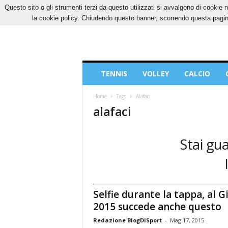
Questo sito o gli strumenti terzi da questo utilizzati si avvalgono di cookie n
SABATO, 8 AGOSTO 2026
CONTATTI
COOK
la cookie policy. Chiudendo questo banner, scorrendo questa pagina
Blog
TENNIS
VOLLEY
CALCIO
di
Sport
Home
Tags
Alafaci
alafaci
Stai gua
Selfie durante la tappa, al G
2015 succede anche questo
Redazione BlogDiSport
-
Mag 17, 2015