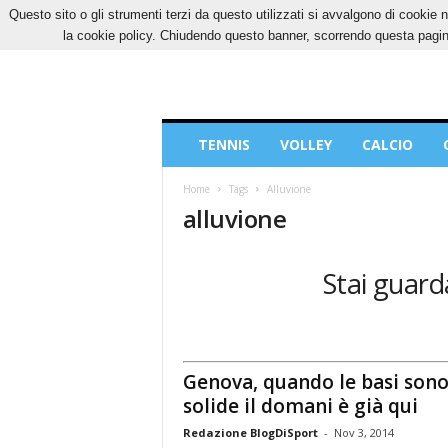
Questo sito o gli strumenti terzi da questo utilizzati si avvalgono di cookie n
GIOVEDÌ, 6 AGOSTO 2026
CONTATTI
COOK
la cookie policy. Chiudendo questo banner, scorrendo questa pagina
Blog
TENNIS
VOLLEY
CALCIO
di
Sport
Home
Tags
Alluvione
alluvione
Stai guard
Genova, quando le basi son
solide il domani è già qui
Redazione BlogDiSport
-
Nov 3, 2014