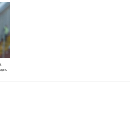
a
sogno