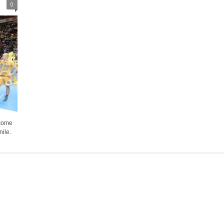
0
 come
ile.