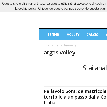
Questo sito o gli strumenti terzi da questo utilizzati si avvalgono di cookie n
SABATO, 8 AGOSTO 2026
CONTATTI
COOK
la cookie policy. Chiudendo questo banner, scorrendo questa pagina
Blog
TENNIS
VOLLEY
CALCIO
di
Sport
Home
Tags
Argos volley
argos volley
Stai anal
Pallavolo Sora: da matricola
terribile a un passo dalla C
Italia