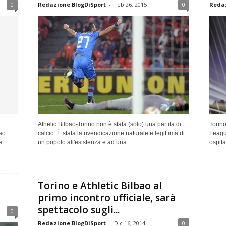
0
Redazione BlogDiSport
-
Feb 26, 2015
0
Redaz
Athelic Bilbao-Torino non è stata (solo) una partita di
Torino
ao.
calcio. È stata la rivendicazione naturale e legittima di
League
e
un popolo all'esistenza e ad una...
ospita
Torino e Athletic Bilbao al
primo incontro ufficiale, sarà
spettacolo sugli...
0
Redazione BlogDiSport
-
Dic 16, 2014
0