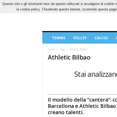
Questo sito o gli strumenti terzi da questo utilizzati si avvalgono di cookie n
DOMENICA, 9 AGOSTO 2026
CONTATTI
CO
la cookie policy. Chiudendo questo banner, scorrendo questa pagina
Blog
TENNIS
VOLLEY
CALCIO
di
Sport
Home
Tags
Athletic Bilbao
Athletic Bilbao
Stai analizzan
Il modello della “cantera”: 
Barcellona e Athletic Bilbao
creano talenti.