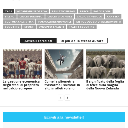
TAGS
ACCADEMIA SPORTIVA
ATHLETIC BILBAO
BARCA
BARCELLONA
BILBAO
CALCIO EUROPEO
CALCIO GIOVANILE
CALCIO SPAGNOLO
CANTERA
CULTURA CALCISTICA
FORMAZIONE GIOVANILE
METODOLOGIA DI ALLENAMENTO
SCOUTING
SPORT
SVILUPPO TALENTI
TALENT SCOUTING
Articoli correlati
Di più dello stesso autore
La gestione economica
Come la pliometria
Il significato della foglia
degli stadi di proprietà
trasforma i saltatori in
di felce sulla maglia
nel calcio europeo
alto in atleti volanti
della Nuova Zelanda
Iscriviti alla newsletter!