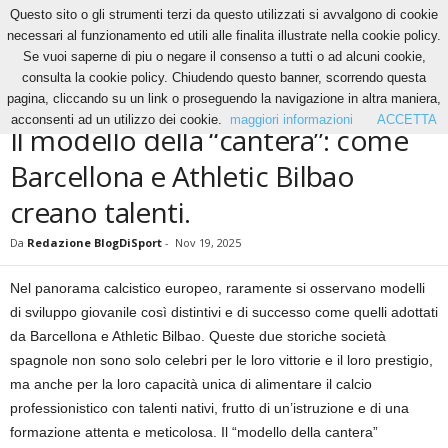
Questo sito o gli strumenti terzi da questo utilizzati si avvalgono di cookie
necessari al funzionamento ed utili alle finalita illustrate nella cookie policy.
Se vuoi saperne di piu o negare il consenso a tutti o ad alcuni cookie,
Home
News
Il modello della “cantera”: come Barcellona e Athletic Bilbao creano
consulta la cookie policy. Chiudendo questo banner, scorrendo questa
talenti.
pagina, cliccando su un link o proseguendo la navigazione in altra maniera,
NEWS
acconsenti ad un utilizzo dei cookie.
maggiori informazioni
ACCETTA
Il modello della “cantera”: come
Barcellona e Athletic Bilbao
creano talenti.
Da
Redazione BlogDiSport
-
Nov 19, 2025
Nel panorama calcistico europeo, raramente si osservano modelli
di sviluppo giovanile così distintivi e di successo come quelli adottati
da Barcellona e Athletic Bilbao. Queste due storiche società
spagnole non sono solo celebri per le loro vittorie e il loro prestigio,
ma anche per la loro capacità unica di alimentare il calcio
professionistico con talenti nativi, frutto di un’istruzione e di una
formazione attenta e meticolosa. Il “modello della cantera”