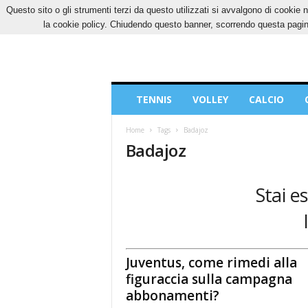
Questo sito o gli strumenti terzi da questo utilizzati si avvalgono di cookie n
SABATO, 8 AGOSTO 2026
CONTATTI
COOK
la cookie policy. Chiudendo questo banner, scorrendo questa pagina
Blog
TENNIS
VOLLEY
CALCIO
di
Sport
Home
Tags
Badajoz
Badajoz
Stai e
Juventus, come rimedi alla
figuraccia sulla campagna
abbonamenti?