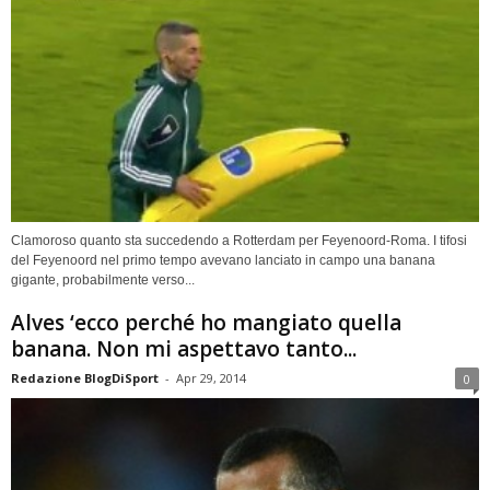
Clamoroso quanto sta succedendo a Rotterdam per Feyenoord-Roma. I tifosi
del Feyenoord nel primo tempo avevano lanciato in campo una banana
gigante, probabilmente verso...
Alves ‘ecco perché ho mangiato quella
banana. Non mi aspettavo tanto...
Redazione BlogDiSport
-
Apr 29, 2014
0