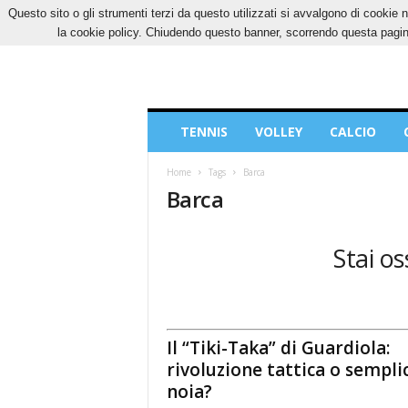
Questo sito o gli strumenti terzi da questo utilizzati si avvalgono di cookie n
SABATO, 8 AGOSTO 2026
CONTATTI
COOK
la cookie policy. Chiudendo questo banner, scorrendo questa pagina
Blog
TENNIS
VOLLEY
CALCIO
di
Sport
Home
Tags
Barca
Barca
Stai os
Il “Tiki-Taka” di Guardiola:
rivoluzione tattica o sempli
noia?