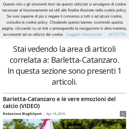
Questo sito o gli strumenti terzi da questo utilizzati si avvalgono di cookie
necessari al funzionamento ed utili alle finalita illustrate nella cookie policy.
Se vuoi saperne di piu o negare il consenso a tutti o ad alcuni cookie,
Home
Tags
Barletta-Catanzaro
consulta la cookie policy. Chiudendo questo banner, scorrendo questa
Barletta-Catanzaro
pagina, cliccando su un link o proseguendo la navigazione in altra maniera,
acconsenti ad un utilizzo dei cookie.
maggiori informazioni
ACCETTA
Stai vedendo la area di articoli
correlata a: Barletta-Catanzaro.
In questa sezione sono presenti 1
articoli.
Barletta-Catanzaro e le vere emozioni del
calcio (VIDEO)
Redazione BlogDiSport
-
Apr 14, 2014
0