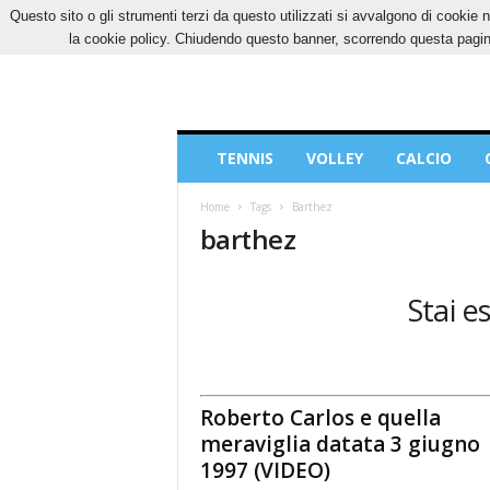
Questo sito o gli strumenti terzi da questo utilizzati si avvalgono di cookie n
GIOVEDÌ, 6 AGOSTO 2026
CONTATTI
COOK
la cookie policy. Chiudendo questo banner, scorrendo questa pagina
Blog
TENNIS
VOLLEY
CALCIO
di
Sport
Home
Tags
Barthez
barthez
Stai e
Roberto Carlos e quella
meraviglia datata 3 giugno
1997 (VIDEO)