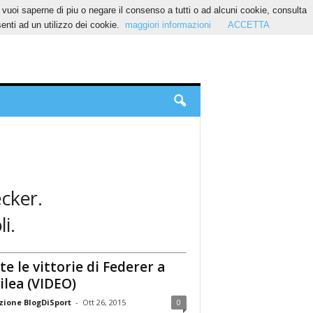
Se vuoi saperne di piu o negare il consenso a tutti o ad alcuni cookie, consulta
nti ad un utilizzo dei cookie.
maggiori informazioni
ACCETTA
ecker.
i.
te le vittorie di Federer a
ilea (VIDEO)
ione BlogDiSport
-
Ott 26, 2015
0