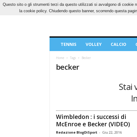
Questo sito o gli strumenti terzi da questo utilizzati si avvalgono di cookie n
VENERDÌ, 7 AGOSTO 2026
CONTATTI
COOK
la cookie policy. Chiudendo questo banner, scorrendo questa pagina
Blog
TENNIS
VOLLEY
CALCIO
di
Sport
Home
Tags
Becker
becker
Stai 
I
Wimbledon : i successi di
McEnroe e Becker (VIDEO)
Redazione BlogDiSport
-
Giu 22, 2016