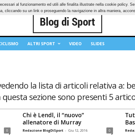
ecessari al funzionamento ed utili alle finalita illustrate nella cookie policy. 
IES
PRIVACY POLICY
, cliccando su un link o proseguendo la navigazione in altra maniera, acconse
CICLISMO
ALTRI SPORT
VIDEO
SLIDES
vedendo la lista di articoli relativa a: b
n questa sezione sono presenti 5 articol
Chi è Lendl, il “nuovo”
Tut
allenatore di Murray
Bas
0
Redazione BlogDiSport
-
Giu 12, 2016
0
Redaz