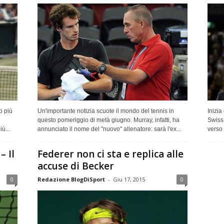
o più
Un'importante notizia scuote il mondo del tennis in
Inizia
questo pomeriggio di metà giugno. Murray, infatti, ha
Swiss 
ù...
annunciato il nome del "nuovo" allenatore: sarà l'ex...
verso 
– Il
Federer non ci sta e replica alle
accuse di Becker
0
Redazione BlogDiSport
-
Giu 17, 2015
0