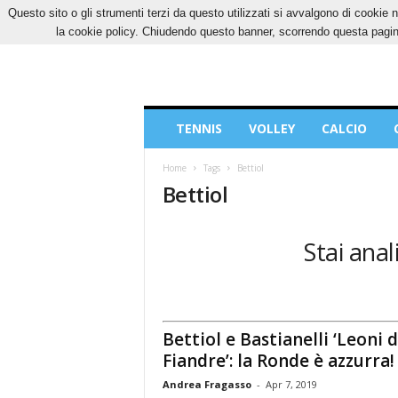
Questo sito o gli strumenti terzi da questo utilizzati si avvalgono di cookie n
GIOVEDÌ, 6 AGOSTO 2026
CONTATTI
COOK
la cookie policy. Chiudendo questo banner, scorrendo questa pagina
Blog
TENNIS
VOLLEY
CALCIO
di
Sport
Home
Tags
Bettiol
Bettiol
Stai anal
Bettiol e Bastianelli ‘Leoni d
Fiandre’: la Ronde è azzurra!
Andrea Fragasso
-
Apr 7, 2019