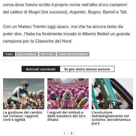
corsa dove hanno scritto il proprio nome nell’albo d’oro campioni
del calibro di Magni (tre successi), Argentin, Bugno, Bartoli e Tafi.
Con un Matteo Trentin oggi opaco, ma che ha ancora tanto da
poter dire, l’Italia ha finalmente trovato in Alberto Bettiol un grande
campione per le Classiche del Nord.
TAGS
BASTIANELLI
BETTIOL
GIRO DELLE FIANDRE
Articoli correlati
Di più dello stesso autore
La gestione del cambio
I segreti dei simboli e
L’evoluzione
nel ciclismo: rapporti
delle bandiere del Giro
dell’abbigliamento nel
corti e agilità
d’Italia
ciclismo: aerodinamica
pura