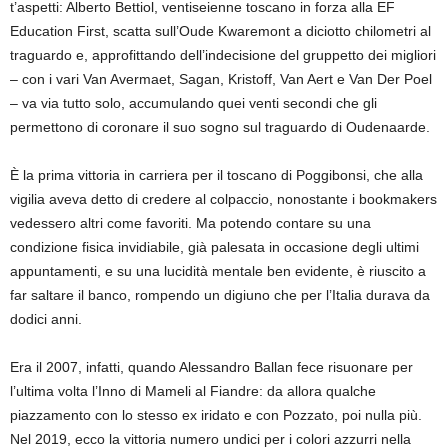
t’aspetti: Alberto Bettiol, ventiseienne toscano in forza alla EF
Education First, scatta sull’Oude Kwaremont a diciotto chilometri al
traguardo e, approfittando dell’indecisione del gruppetto dei migliori
– con i vari Van Avermaet, Sagan, Kristoff, Van Aert e Van Der Poel
– va via tutto solo, accumulando quei venti secondi che gli
permettono di coronare il suo sogno sul traguardo di Oudenaarde.
È la prima vittoria in carriera per il toscano di Poggibonsi, che alla
vigilia aveva detto di credere al colpaccio, nonostante i bookmakers
vedessero altri come favoriti. Ma potendo contare su una
condizione fisica invidiabile, già palesata in occasione degli ultimi
appuntamenti, e su una lucidità mentale ben evidente, è riuscito a
far saltare il banco, rompendo un digiuno che per l’Italia durava da
dodici anni.
Era il 2007, infatti, quando Alessandro Ballan fece risuonare per
l’ultima volta l’Inno di Mameli al Fiandre: da allora qualche
piazzamento con lo stesso ex iridato e con Pozzato, poi nulla più.
Nel 2019, ecco la vittoria numero undici per i colori azzurri nella