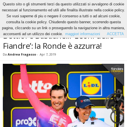
Questo sito o gli strumenti terzi da questo utilizzati si avvalgono di cookie
necessari al funzionamento ed utili alle finalita illustrate nella cookie policy.
Se vuoi saperne di piu o negare il consenso a tutti o ad alcuni cookie,
Home
Ciclismo
Bettiol e Bastianelli ‘Leoni delle Fiandre’: la Ronde è azzurra!
consulta la cookie policy. Chiudendo questo banner, scorrendo questa
CICLISMO
pagina, cliccando su un link o proseguendo la navigazione in altra maniera,
Bettiol e Bastianelli ‘Leoni delle
acconsenti ad un utilizzo dei cookie.
maggiori informazioni
ACCETTA
Fiandre’: la Ronde è azzurra!
Da
Andrea Fragasso
-
Apr 7, 2019