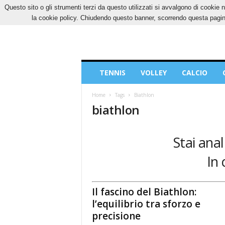
Questo sito o gli strumenti terzi da questo utilizzati si avvalgono di cookie n
VENERDÌ, 7 AGOSTO 2026
CONTATTI
COOK
la cookie policy. Chiudendo questo banner, scorrendo questa pagina
Blog
TENNIS
VOLLEY
CALCIO
di
Sport
Home
Tags
Biathlon
biathlon
Stai anal
In 
Il fascino del Biathlon:
l’equilibrio tra sforzo e
precisione