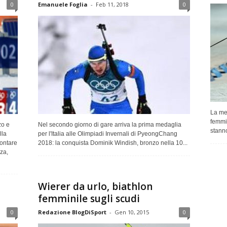
0
Emanuele Foglia
-
Feb 11, 2018
0
La med
femmin
zo e
Nel secondo giorno di gare arriva la prima medaglia
stanno
lla
per l'Italia alle Olimpiadi Invernali di PyeongChang
contare
2018: la conquista Dominik Windish, bronzo nella 10...
za,
Wierer da urlo, biathlon
femminile sugli scudi
0
Redazione BlogDiSport
-
Gen 10, 2015
0