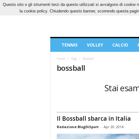
Questo sito o gli strumenti terzi da questo utilizzati si avvalgono di cookie n
SABATO, 8 AGOSTO 2026
CONTATTI
COOK
la cookie policy. Chiudendo questo banner, scorrendo questa pagina
Blog
TENNIS
VOLLEY
CALCIO
di
Sport
Home
Tags
Bossball
bossball
Stai esam
Il Bossball sbarca in Italia
Redazione BlogDiSport
-
Apr 20, 2014