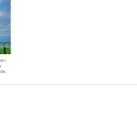
no i
à
cio,