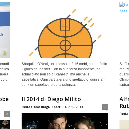
grandi
Shaquille O'Neal, un colosso di 2,16 metri, ha ridefinito
Steffi
bblico.
il gioco del basket. Con la sua forza imponente, ha
realiz
riera,
schiacciato non solo i canestri, ma anche le
quattr
ndo un
aspettative. Ogni partita era uno spettacolo, ogni slam
Olimpi
dunk un capolavoro della potenza.
ispira
Kobe
Il 2014 di Diego Milito
Alf
Rub
Redazione BlogDiSport
-
Dic 30, 2014
0
0
Redaz