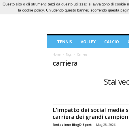
Questo sito o gli strumenti terzi da questo utilizzati si avvalgono di cookie n
SABATO, 8 AGOSTO 2026
CONTATTI
COOK
la cookie policy. Chiudendo questo banner, scorrendo questa pagina
Blog
TENNIS
VOLLEY
CALCIO
di
Sport
Home
Tags
Carriera
carriera
Stai ve
L’impatto dei social media s
carriera dei grandi campion
Redazione BlogDiSport
-
Mag 28, 2026