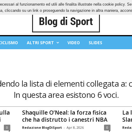
ecessari al funzionamento ed utili alle finalita illustrate nella cookie policy. 
IES
PRIVACY POLICY
, cliccando su un link o proseguendo la navigazione in altra maniera, acconse
CICLISMO
ALTRI SPORT
VIDEO
SLIDES
dendo la lista di elementi collegata a: c
In questa area esistono 6 voci.
ulla
Shaquille O’Neal: la forza fisica
La 
i
che ha distrutto i canestri NBA
Sla
0
Redazione BlogDiSport
-
Apr 8, 2026
0
Redaz