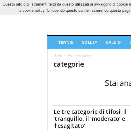
Questo sito o gli strumenti terzi da questo utilizzati si avvalgono di cookie n
VENERDÌ, 7 AGOSTO 2026
CONTATTI
COOK
la cookie policy. Chiudendo questo banner, scorrendo questa pagina
Blog
TENNIS
VOLLEY
CALCIO
di
Sport
Home
Tags
Categorie
categorie
Stai an
Le tre categorie di tifosi: il
‘tranquillo, il ‘moderato’ e
‘l’esagitato’