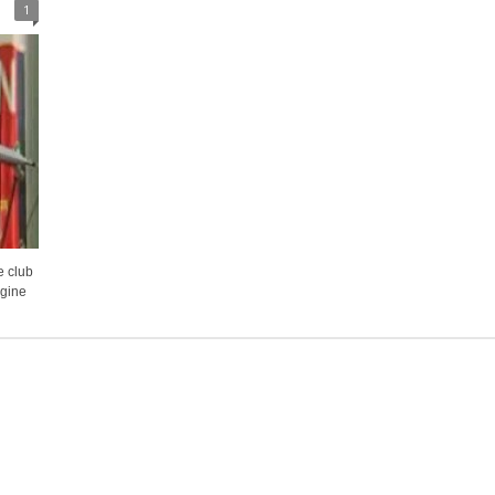
1
e club
agine