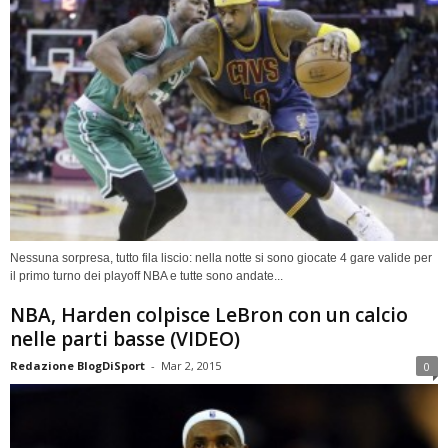
Nessuna sorpresa, tutto fila liscio: nella notte si sono giocate 4 gare valide per
il primo turno dei playoff NBA e tutte sono andate...
NBA, Harden colpisce LeBron con un calcio
nelle parti basse (VIDEO)
Redazione BlogDiSport
-
Mar 2, 2015
0