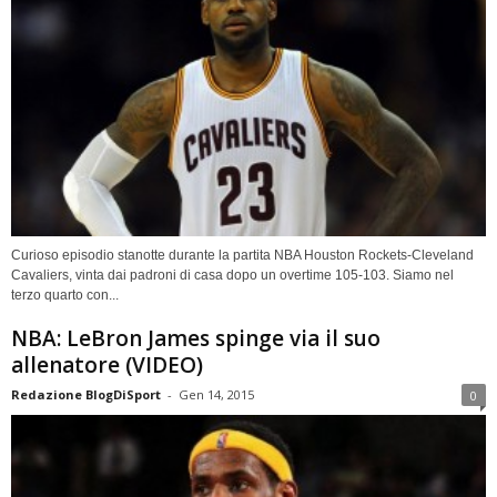
Curioso episodio stanotte durante la partita NBA Houston Rockets-Cleveland
Cavaliers, vinta dai padroni di casa dopo un overtime 105-103. Siamo nel
terzo quarto con...
NBA: LeBron James spinge via il suo
allenatore (VIDEO)
Redazione BlogDiSport
-
Gen 14, 2015
0