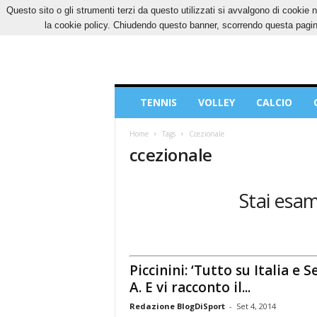
Questo sito o gli strumenti terzi da questo utilizzati si avvalgono di cookie n
VENERDÌ, 7 AGOSTO 2026
CONTATTI
COOK
la cookie policy. Chiudendo questo banner, scorrendo questa pagina
Blog
TENNIS
VOLLEY
CALCIO
di
Sport
Home
Tags
Ccezionale
ccezionale
Stai esam
Piccinini: ‘Tutto su Italia e S
A. E vi racconto il...
Redazione BlogDiSport
-
Set 4, 2014