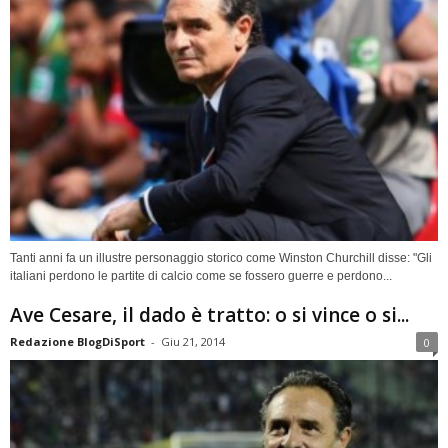
Tanti anni fa un illustre personaggio storico come Winston Churchill disse: "Gli
italiani perdono le partite di calcio come se fossero guerre e perdono...
Ave Cesare, il dado è tratto: o si vince o si...
Redazione BlogDiSport
-
Giu 21, 2014
0