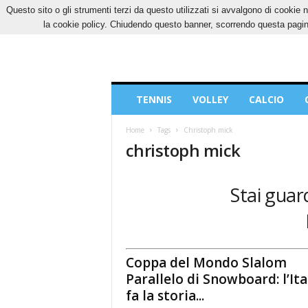
Questo sito o gli strumenti terzi da questo utilizzati si avvalgono di cookie n
VENERDÌ, 7 AGOSTO 2026
CONTATTI
COOK
la cookie policy. Chiudendo questo banner, scorrendo questa pagina
Blog
TENNIS
VOLLEY
CALCIO
di
Sport
Home
Tags
Christoph mick
christoph mick
Stai guard
Coppa del Mondo Slalom
Parallelo di Snowboard: l’Ita
fa la storia...