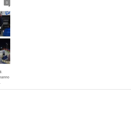
0
i.
 hanno
.