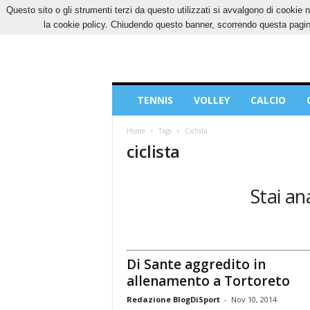
Questo sito o gli strumenti terzi da questo utilizzati si avvalgono di cookie n
SABATO, 8 AGOSTO 2026
CONTATTI
COOK
la cookie policy. Chiudendo questo banner, scorrendo questa pagina
Blog
TENNIS
VOLLEY
CALCIO
di
Sport
Home
Tags
Ciclista
ciclista
Stai ana
Di Sante aggredito in
allenamento a Tortoreto
Redazione BlogDiSport
-
Nov 10, 2014