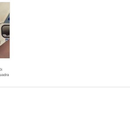
Di
quadra