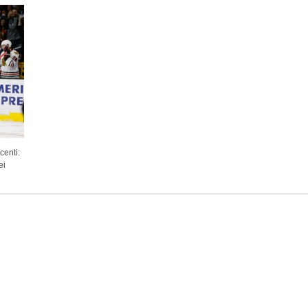
centi:
ei