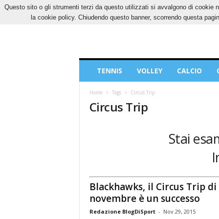
Questo sito o gli strumenti terzi da questo utilizzati si avvalgono di cookie n
VENERDÌ, 7 AGOSTO 2026
CONTATTI
COOK
la cookie policy. Chiudendo questo banner, scorrendo questa pagina
Blog
TENNIS
VOLLEY
CALCIO
di
Sport
Home
Tags
Circus Trip
Circus Trip
Stai esa
I
Blackhawks, il Circus Trip di
novembre è un successo
Redazione BlogDiSport
-
Nov 29, 2015