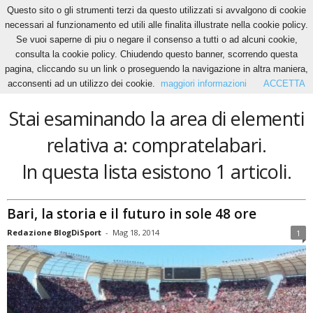
Questo sito o gli strumenti terzi da questo utilizzati si avvalgono di cookie
necessari al funzionamento ed utili alle finalita illustrate nella cookie policy.
Se vuoi saperne di piu o negare il consenso a tutti o ad alcuni cookie,
Home
Tags
Compratelabari
consulta la cookie policy. Chiudendo questo banner, scorrendo questa
compratelabari
pagina, cliccando su un link o proseguendo la navigazione in altra maniera,
acconsenti ad un utilizzo dei cookie.
maggiori informazioni
ACCETTA
Stai esaminando la area di elementi
relativa a: compratelabari.
In questa lista esistono 1 articoli.
Bari, la storia e il futuro in sole 48 ore
Redazione BlogDiSport
-
Mag 18, 2014
1