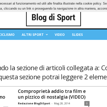
ecessari al funzionamento ed utili alle finalita illustrate nella cookie policy. 
IES
PRIVACY POLICY
, cliccando su un link o proseguendo la navigazione in altra maniera, acconse
CICLISMO
ALTRI SPORT
VIDEO
SLIDES
do la sezione di articoli collegata a:
questa sezione potrai leggere 2 eleme
Comproprietà addio tra film e
nno
un pizzico di nostalgia (VIDEO)
Redazione BlogDiSport
-
Mag 28, 2014
0