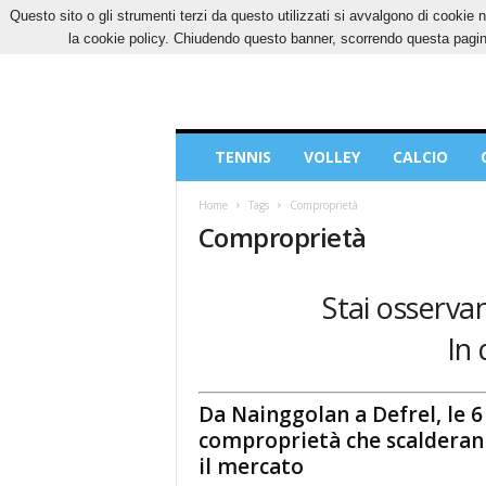
Questo sito o gli strumenti terzi da questo utilizzati si avvalgono di cookie n
SABATO, 8 AGOSTO 2026
CONTATTI
COOK
la cookie policy. Chiudendo questo banner, scorrendo questa pagina
Blog
TENNIS
VOLLEY
CALCIO
di
Sport
Home
Tags
Comproprietà
Comproprietà
Stai osservan
In 
Da Nainggolan a Defrel, le 6
comproprietà che scaldera
il mercato