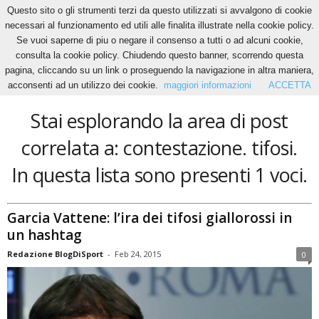
Questo sito o gli strumenti terzi da questo utilizzati si avvalgono di cookie
necessari al funzionamento ed utili alle finalita illustrate nella cookie policy.
Se vuoi saperne di piu o negare il consenso a tutti o ad alcuni cookie,
Home
Tags
Contestazione. tifosi
consulta la cookie policy. Chiudendo questo banner, scorrendo questa
contestazione. tifosi
pagina, cliccando su un link o proseguendo la navigazione in altra maniera,
acconsenti ad un utilizzo dei cookie.
maggiori informazioni
ACCETTA
Stai esplorando la area di post
correlata a: contestazione. tifosi.
In questa lista sono presenti 1 voci.
Garcia Vattene: l’ira dei tifosi giallorossi in
un hashtag
Redazione BlogDiSport
-
Feb 24, 2015
0