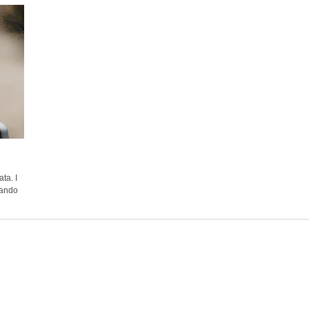
ta. I
rmando