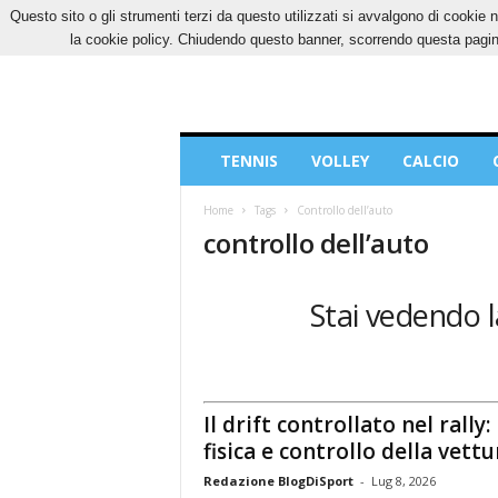
Questo sito o gli strumenti terzi da questo utilizzati si avvalgono di cookie n
SABATO, 8 AGOSTO 2026
CONTATTI
COOK
la cookie policy. Chiudendo questo banner, scorrendo questa pagina
Blog
TENNIS
VOLLEY
CALCIO
di
Sport
Home
Tags
Controllo dell’auto
controllo dell’auto
Stai vedendo l
Il drift controllato nel rally:
fisica e controllo della vettu
Redazione BlogDiSport
-
Lug 8, 2026