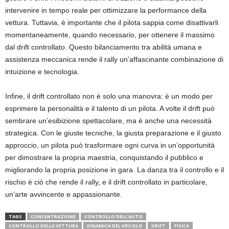
intervenire in tempo reale per ottimizzare la performance della
vettura. Tuttavia, è importante che il pilota sappia come disattivarli
momentaneamente, quando necessario, per ottenere il massimo
dal drift controllato. Questo bilanciamento tra abilità umana e
assistenza meccanica rende il rally un’affascinante combinazione di
intuizione e tecnologia.
Infine, il drift controllato non è solo una manovra: è un modo per
esprimere la personalità e il talento di un pilota. A volte il drift può
sembrare un’esibizione spettacolare, ma è anche una necessità
strategica. Con le giuste tecniche, la giusta preparazione e il giusto
approccio, un pilota può trasformare ogni curva in un’opportunità
per dimostrare la propria maestria, conquistando il pubblico e
migliorando la propria posizione in gara. La danza tra il controllo e il
rischio è ciò che rende il rally, e il drift controllato in particolare,
un’arte avvincente e appassionante.
TAGS
CONCENTRAZIONE
CONTROLLO DELL'AUTO
CONTROLLO DELLA VETTURA
DINAMICA DEL VEICOLO
DRIFT
FISICA