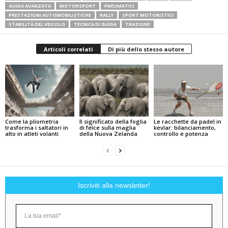
GUIDA AVANZATA
MOTORSPORT
PNEUMATICI
PRESTAZIONI AUTOMOBILISTICHE
RALLY
SPORT MOTORISTICI
STABILITÀ DEL VEICOLO
TECNICA DI GUIDA
TRAZIONE
Articoli correlati
Di più dello stesso autore
Come la pliometria
Il significato della foglia
Le racchette da padel in
trasforma i saltatori in
di felce sulla maglia
kevlar: bilanciamento,
alto in atleti volanti
della Nuova Zelanda
controllo e potenza
Iscriviti alla newsletter!