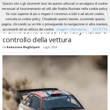
Questo sito o gli strumenti terzi da questo utilizzati si avvalgono di cookie
necessari al funzionamento ed utili alle finalita illustrate nella cookie policy.
Se vuoi saperne di piu o negare il consenso a tutti o ad alcuni cookie,
Home
News
Il drift controllato nel rally: fisica e controllo della vettura
consulta la cookie policy. Chiudendo questo banner, scorrendo questa
NEWS
pagina, cliccando su un link o proseguendo la navigazione in altra maniera,
Il drift controllato nel rally: fisica e
acconsenti ad un utilizzo dei cookie.
maggiori informazioni
ACCETTA
controllo della vettura
Da
Redazione BlogDiSport
-
Lug 8, 2026