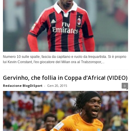
Numero 10 sulle spalle, fascia da capitano e ruolo da trequartista. Si è proprio
lui Kevin Constant, l'ex giocatore del Milan ora al Trabzonspor,...
Gervinho, che follia in Coppa d’Africa! (VIDEO)
Redazione BlogDiSport
-
Gen 20, 2015
0