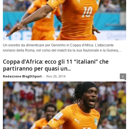
Un esordio da dimenticare per Gervinho in Coppa d'Africa. L'attaccante
ivoriano della Roma, nel corso del match tra la sua Nazionale e la Guinea,...
Coppa d’Africa: ecco gli 11 “italiani” che
partiranno per quasi un...
Redazione BlogDiSport
-
Nov 20, 2014
0