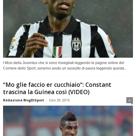
I tifosi della Juventus che si sono risvegliati leggendo le pagine online del
Corriere dello Sport, avranno avuto un sussulto di paura leggendo questa...
“Mo glie faccio er cucchiaio”: Constant
trascina la Guinea così (VIDEO)
Redazione BlogDiSport
-
Gen 29, 2015
0