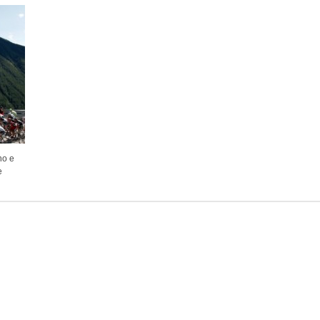
no e
e