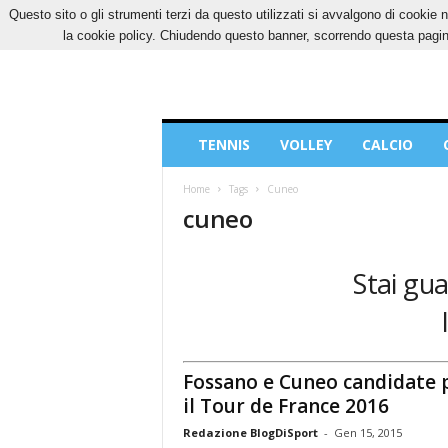
Questo sito o gli strumenti terzi da questo utilizzati si avvalgono di cookie n
VENERDÌ, 7 AGOSTO 2026
CONTATTI
COOK
la cookie policy. Chiudendo questo banner, scorrendo questa pagina
Blog
TENNIS
VOLLEY
CALCIO
di
Sport
Home
Tags
Cuneo
cuneo
Stai gua
Fossano e Cuneo candidate 
il Tour de France 2016
Redazione BlogDiSport
-
Gen 15, 2015