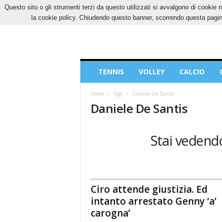
Questo sito o gli strumenti terzi da questo utilizzati si avvalgono di cookie n
VENERDÌ, 7 AGOSTO 2026
CONTATTI
COOK
la cookie policy. Chiudendo questo banner, scorrendo questa pagina
Blog
TENNIS
VOLLEY
CALCIO
di
Sport
Home
Tags
Daniele De Santis
Daniele De Santis
Stai vedendo
Ciro attende giustizia. Ed
intanto arrestato Genny ‘a’
carogna’