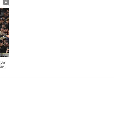
0
 per
adio