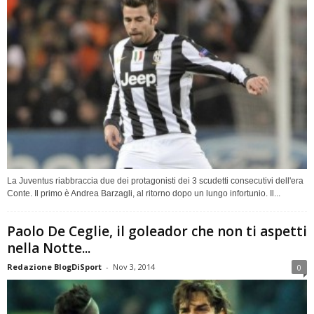
La Juventus riabbraccia due dei protagonisti dei 3 scudetti consecutivi dell'era
Conte. Il primo è Andrea Barzagli, al ritorno dopo un lungo infortunio. Il...
Paolo De Ceglie, il goleador che non ti aspetti
nella Notte...
Redazione BlogDiSport
-
Nov 3, 2014
0