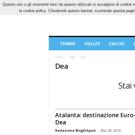
Questo sito o gli strumenti terzi da questo utilizzati si avvalgono di cookie n
VENERDÌ, 7 AGOSTO 2026
CONTATTI
COOK
la cookie policy. Chiudendo questo banner, scorrendo questa pagina
Blog
TENNIS
VOLLEY
CALCIO
di
Sport
Home
Tags
Dea
Dea
Stai
Atalanta: destinazione Euro
Dea
Redazione BlogDiSport
-
Mar 28, 2014