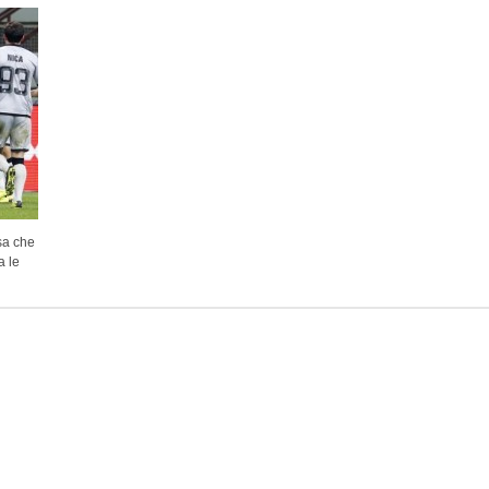
sa che
a le