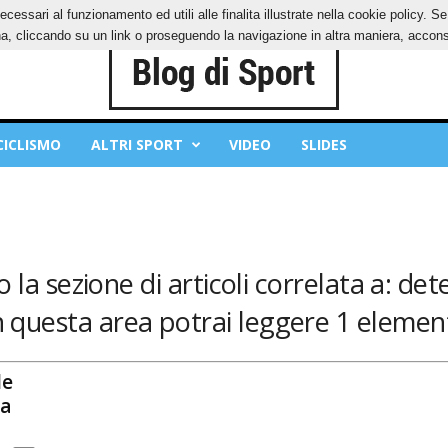
ecessari al funzionamento ed utili alle finalita illustrate nella cookie policy. 
IES
PRIVACY POLICY
, cliccando su un link o proseguendo la navigazione in altra maniera, acconse
CICLISMO
ALTRI SPORT
VIDEO
SLIDES
 la sezione di articoli correlata a: de
n questa area potrai leggere 1 element
le
za