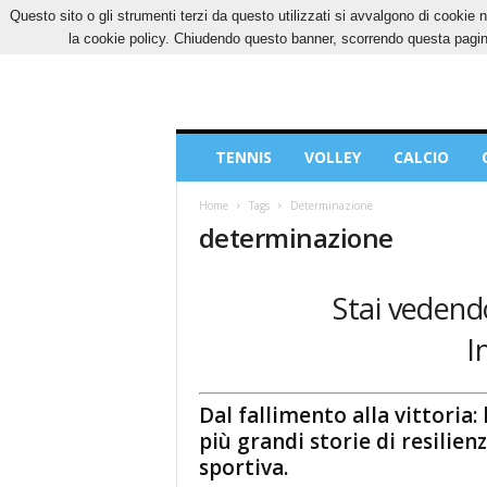
Questo sito o gli strumenti terzi da questo utilizzati si avvalgono di cookie n
GIOVEDÌ, 6 AGOSTO 2026
CONTATTI
COOK
la cookie policy. Chiudendo questo banner, scorrendo questa pagina
Blog
TENNIS
VOLLEY
CALCIO
di
Sport
Home
Tags
Determinazione
determinazione
Stai vedendo
I
Dal fallimento alla vittoria: 
più grandi storie di resilien
sportiva.