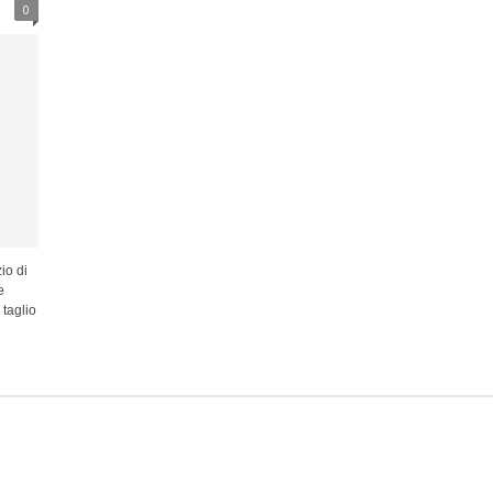
0
io di
e
 taglio