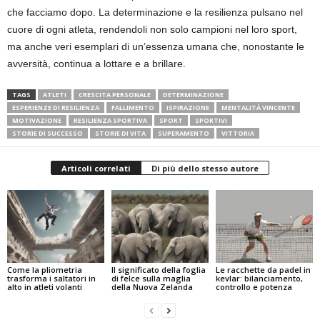
che facciamo dopo. La determinazione e la resilienza pulsano nel
cuore di ogni atleta, rendendoli non solo campioni nel loro sport,
ma anche veri esemplari di un’essenza umana che, nonostante le
avversità, continua a lottare e a brillare.
TAGS
ATLETI
CRESCITA PERSONALE
DETERMINAZIONE
ESPERIENZE DI RESILIENZA
FALLIMENTO
ISPIRAZIONE
MENTALITÀ VINCENTE
MOTIVAZIONE
RESILIENZA SPORTIVA
SPORT
SPORTIVI
STORIE DI SUCCESSO
STORIE DI VITA
SUPERAMENTO
VITTORIA
Articoli correlati
Di più dello stesso autore
Come la pliometria
Il significato della foglia
Le racchette da padel in
trasforma i saltatori in
di felce sulla maglia
kevlar: bilanciamento,
alto in atleti volanti
della Nuova Zelanda
controllo e potenza