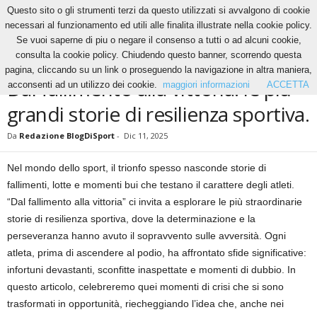
Questo sito o gli strumenti terzi da questo utilizzati si avvalgono di cookie
necessari al funzionamento ed utili alle finalita illustrate nella cookie policy.
Se vuoi saperne di piu o negare il consenso a tutti o ad alcuni cookie,
Home
News
Dal fallimento alla vittoria: le più grandi storie di resilienza sportiva.
consulta la cookie policy. Chiudendo questo banner, scorrendo questa
NEWS
pagina, cliccando su un link o proseguendo la navigazione in altra maniera,
Dal fallimento alla vittoria: le più
acconsenti ad un utilizzo dei cookie.
maggiori informazioni
ACCETTA
grandi storie di resilienza sportiva.
Da
Redazione BlogDiSport
-
Dic 11, 2025
Nel mondo dello sport, il trionfo spesso nasconde storie di
fallimenti, lotte e momenti bui che testano il carattere degli atleti.
“Dal fallimento alla vittoria” ci invita a esplorare le più straordinarie
storie di resilienza sportiva, dove la determinazione e la
perseveranza hanno avuto il sopravvento sulle avversità. Ogni
atleta, prima di ascendere al podio, ha affrontato sfide significative:
infortuni devastanti, sconfitte inaspettate e momenti di dubbio. In
questo articolo, celebreremo quei momenti di crisi che si sono
trasformati in opportunità, riecheggiando l’idea che, anche nei