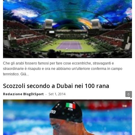
Che gli arabi fossero famosi per fare cose eccentriche, stravaganti e
straordinarie è risaputo e ora ne abbiamo un'ulteriore conferma in campo
tennistico. Già...
Scozzoli secondo a Dubai nei 100 rana
Redazione BlogDiSport
-
Set 1, 2014
0