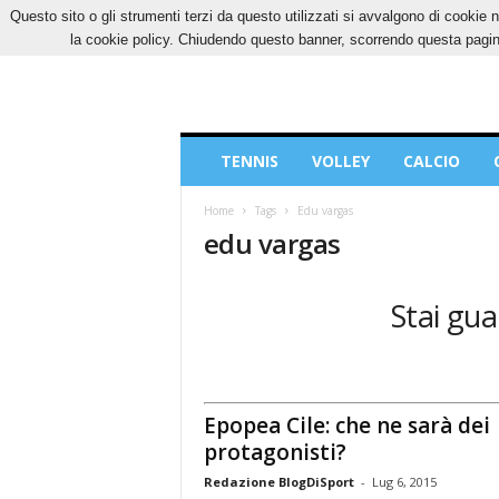
Questo sito o gli strumenti terzi da questo utilizzati si avvalgono di cookie n
VENERDÌ, 7 AGOSTO 2026
CONTATTI
COOK
la cookie policy. Chiudendo questo banner, scorrendo questa pagina
Blog
TENNIS
VOLLEY
CALCIO
di
Sport
Home
Tags
Edu vargas
edu vargas
Stai gua
Epopea Cile: che ne sarà dei
protagonisti?
Redazione BlogDiSport
-
Lug 6, 2015