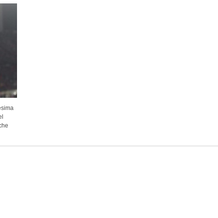
esima
el
che