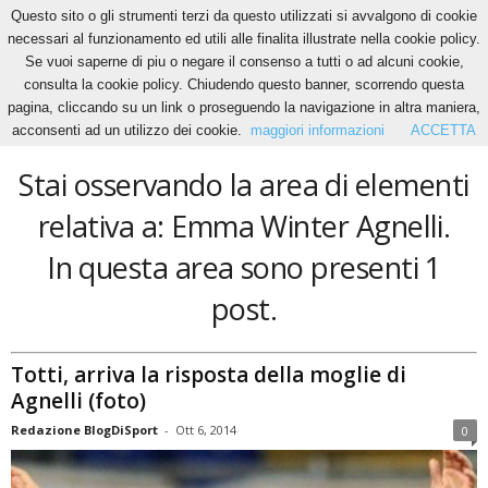
Questo sito o gli strumenti terzi da questo utilizzati si avvalgono di cookie
necessari al funzionamento ed utili alle finalita illustrate nella cookie policy.
Se vuoi saperne di piu o negare il consenso a tutti o ad alcuni cookie,
Home
Tags
Emma Winter Agnelli
consulta la cookie policy. Chiudendo questo banner, scorrendo questa
Emma Winter Agnelli
pagina, cliccando su un link o proseguendo la navigazione in altra maniera,
acconsenti ad un utilizzo dei cookie.
maggiori informazioni
ACCETTA
Stai osservando la area di elementi
relativa a: Emma Winter Agnelli.
In questa area sono presenti 1
post.
Totti, arriva la risposta della moglie di
Agnelli (foto)
Redazione BlogDiSport
-
Ott 6, 2014
0