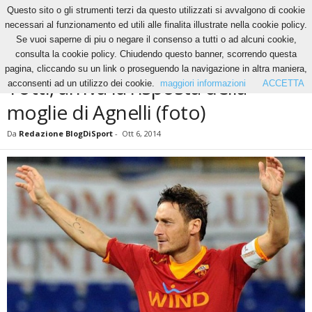
Questo sito o gli strumenti terzi da questo utilizzati si avvalgono di cookie
necessari al funzionamento ed utili alle finalita illustrate nella cookie policy.
Se vuoi saperne di piu o negare il consenso a tutti o ad alcuni cookie,
Home
News
Totti, arriva la risposta della moglie di Agnelli (foto)
consulta la cookie policy. Chiudendo questo banner, scorrendo questa
NEWS
pagina, cliccando su un link o proseguendo la navigazione in altra maniera,
Totti, arriva la risposta della
acconsenti ad un utilizzo dei cookie.
maggiori informazioni
ACCETTA
moglie di Agnelli (foto)
Da
Redazione BlogDiSport
-
Ott 6, 2014