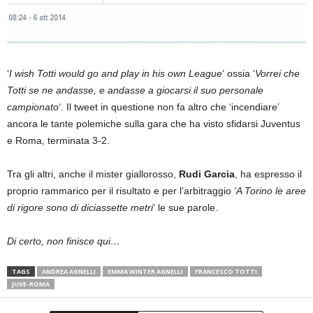
‘
I wish Totti would go and play in his own League
‘ ossia ‘
Vorrei che
Totti se ne andasse, e andasse a giocarsi il suo personale
campionato
‘. Il tweet in questione non fa altro che ‘incendiare’
ancora le tante polemiche sulla gara che ha visto sfidarsi Juventus
e Roma, terminata 3-2.
Tra gli altri, anche il mister giallorosso,
Rudi Garcia
, ha espresso il
proprio rammarico per il risultato e per l’arbitraggio
‘A Torino le aree
di rigore sono di diciassette metri
‘ le sue parole.
Di certo, non finisce qui…
TAGS
ANDREA AGNELLI
EMMA WINTER AGNELLI
FRANCESCO TOTTI
JUVE-ROMA