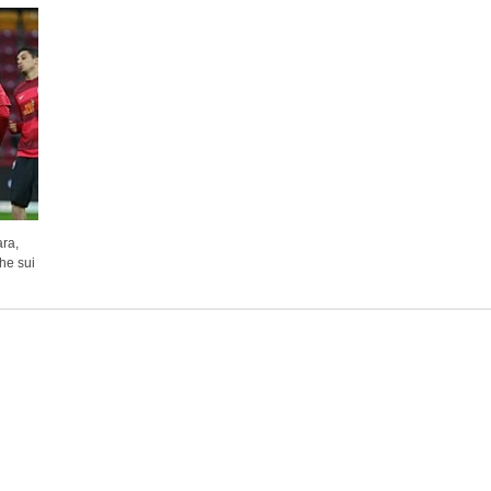
ra,
che sui