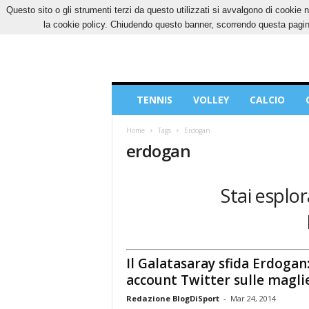
Questo sito o gli strumenti terzi da questo utilizzati si avvalgono di cookie n
SABATO, 8 AGOSTO 2026
CONTATTI
COOK
la cookie policy. Chiudendo questo banner, scorrendo questa pagina
Blog
TENNIS
VOLLEY
CALCIO
di
Sport
Home
Tags
Erdogan
erdogan
Stai esplo
Il Galatasaray sfida Erdogan
account Twitter sulle magli
Redazione BlogDiSport
-
Mar 24, 2014