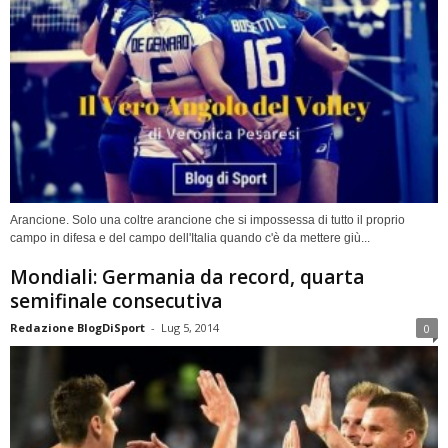
Arancione. Solo una coltre arancione che si impossessa di tutto il proprio
campo in difesa e del campo dell'Italia quando c'è da mettere giù...
Mondiali: Germania da record, quarta
semifinale consecutiva
Redazione BlogDiSport
-
Lug 5, 2014
0