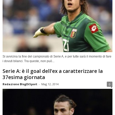
Si avvicina la fine del campionato di Serie A, e per tutte sarà il momento di fare
i dovuti bilanci. Tra queste, non può...
Serie A: è il goal dell’ex a caratterizzare la
37esima giornata
Redazione BlogDiSport
-
Mag 12, 2014
0