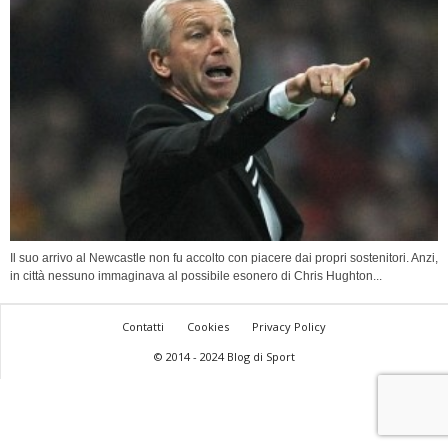
Il suo arrivo al Newcastle non fu accolto con piacere dai propri sostenitori. Anzi,
in città nessuno immaginava al possibile esonero di Chris Hughton...
Contatti
Cookies
Privacy Policy
© 2014 - 2024 Blog di Sport