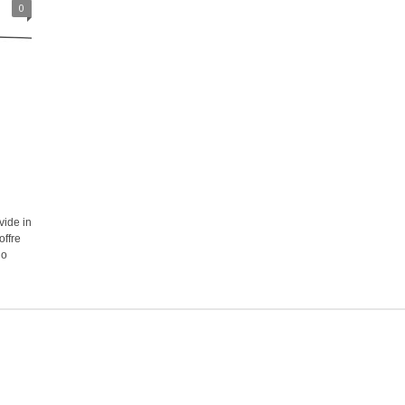
0
vide in
offre
do