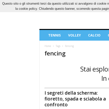
Questo sito o gli strumenti terzi da questo utilizzati si avvalgono di cookie n
VENERDÌ, 7 AGOSTO 2026
CONTATTI
COOK
la cookie policy. Chiudendo questo banner, scorrendo questa pagina
Blog
TENNIS
VOLLEY
CALCIO
di
Sport
Home
Tags
Fencing
fencing
Stai esplo
In
I segreti della scherma:
fioretto, spada e sciabola a
confronto