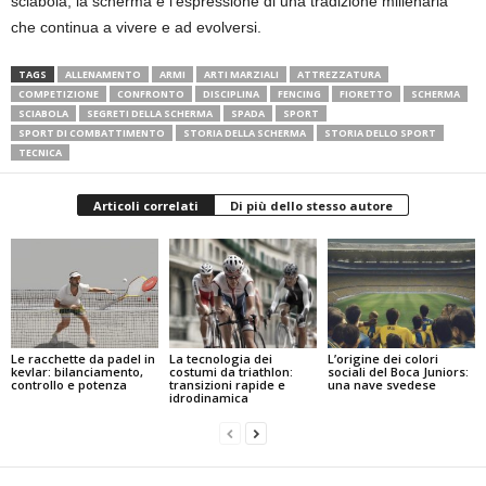
sciabola, la scherma è l’espressione di una tradizione millenaria
che continua a vivere e ad evolversi.
TAGS
ALLENAMENTO
ARMI
ARTI MARZIALI
ATTREZZATURA
COMPETIZIONE
CONFRONTO
DISCIPLINA
FENCING
FIORETTO
SCHERMA
SCIABOLA
SEGRETI DELLA SCHERMA
SPADA
SPORT
SPORT DI COMBATTIMENTO
STORIA DELLA SCHERMA
STORIA DELLO SPORT
TECNICA
Articoli correlati
Di più dello stesso autore
Le racchette da padel in
La tecnologia dei
L’origine dei colori
kevlar: bilanciamento,
costumi da triathlon:
sociali del Boca Juniors:
controllo e potenza
transizioni rapide e
una nave svedese
idrodinamica