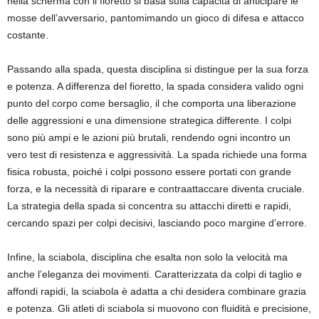
nella scherma con il fioretto si basa sulla capacità di anticipare le
mosse dell’avversario, pantomimando un gioco di difesa e attacco
costante.
Passando alla spada, questa disciplina si distingue per la sua forza
e potenza. A differenza del fioretto, la spada considera valido ogni
punto del corpo come bersaglio, il che comporta una liberazione
delle aggressioni e una dimensione strategica differente. I colpi
sono più ampi e le azioni più brutali, rendendo ogni incontro un
vero test di resistenza e aggressività. La spada richiede una forma
fisica robusta, poiché i colpi possono essere portati con grande
forza, e la necessità di riparare e contraattaccare diventa cruciale.
La strategia della spada si concentra su attacchi diretti e rapidi,
cercando spazi per colpi decisivi, lasciando poco margine d’errore.
Infine, la sciabola, disciplina che esalta non solo la velocità ma
anche l’eleganza dei movimenti. Caratterizzata da colpi di taglio e
affondi rapidi, la sciabola è adatta a chi desidera combinare grazia
e potenza. Gli atleti di sciabola si muovono con fluidità e precisione,