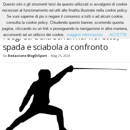
Questo sito o gli strumenti terzi da questo utilizzati si avvalgono di cookie
necessari al funzionamento ed utili alle finalita illustrate nella cookie policy.
Se vuoi saperne di piu o negare il consenso a tutti o ad alcuni cookie,
Home
News
I segreti della scherma: fioretto, spada e sciabola a confronto
consulta la cookie policy. Chiudendo questo banner, scorrendo questa
NEWS
pagina, cliccando su un link o proseguendo la navigazione in altra maniera,
I segreti della scherma: fioretto,
acconsenti ad un utilizzo dei cookie.
maggiori informazioni
ACCETTA
spada e sciabola a confronto
Da
Redazione BlogDiSport
-
Mag 25, 2026