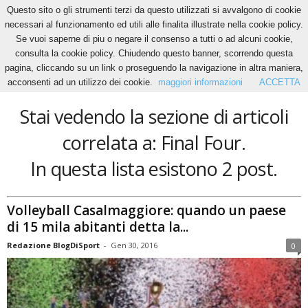
Questo sito o gli strumenti terzi da questo utilizzati si avvalgono di cookie
necessari al funzionamento ed utili alle finalita illustrate nella cookie policy.
Se vuoi saperne di piu o negare il consenso a tutti o ad alcuni cookie,
Home
Tags
Final Four
consulta la cookie policy. Chiudendo questo banner, scorrendo questa
Final Four
pagina, cliccando su un link o proseguendo la navigazione in altra maniera,
acconsenti ad un utilizzo dei cookie.
maggiori informazioni
ACCETTA
Stai vedendo la sezione di articoli
correlata a: Final Four.
In questa lista esistono 2 post.
Volleyball Casalmaggiore: quando un paese
di 15 mila abitanti detta la...
Redazione BlogDiSport
-
Gen 30, 2016
0