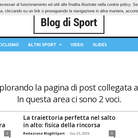
ecessari al funzionamento ed utili alle finalita illustrate nella cookie policy. 
IES
PRIVACY POLICY
, cliccando su un link o proseguendo la navigazione in altra maniera, acconse
CICLISMO
ALTRI SPORT
VIDEO
SLIDES
splorando la pagina di post collegata a:
In questa area ci sono 2 voci.
La traiettoria perfetta nel salto
ra
in alto: fisica della rincorsa
0
Redazione BlogDiSport
-
Giu 25, 2026
0