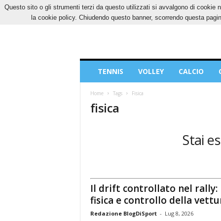
Questo sito o gli strumenti terzi da questo utilizzati si avvalgono di cookie n
GIOVEDÌ, 6 AGOSTO 2026
CONTATTI
COOK
la cookie policy. Chiudendo questo banner, scorrendo questa pagina
Blog
TENNIS
VOLLEY
CALCIO
di
Sport
Home
Tags
Fisica
fisica
Stai e
Il drift controllato nel rally:
fisica e controllo della vettu
Redazione BlogDiSport
-
Lug 8, 2026