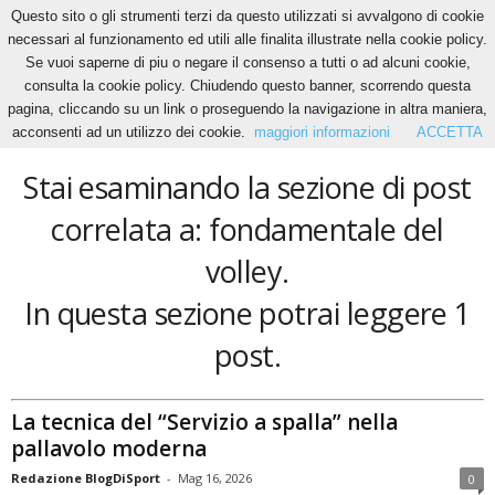
Questo sito o gli strumenti terzi da questo utilizzati si avvalgono di cookie
necessari al funzionamento ed utili alle finalita illustrate nella cookie policy.
Se vuoi saperne di piu o negare il consenso a tutti o ad alcuni cookie,
Home
Tags
Fondamentale del volley
consulta la cookie policy. Chiudendo questo banner, scorrendo questa
fondamentale del volley
pagina, cliccando su un link o proseguendo la navigazione in altra maniera,
acconsenti ad un utilizzo dei cookie.
maggiori informazioni
ACCETTA
Stai esaminando la sezione di post
correlata a: fondamentale del
volley.
In questa sezione potrai leggere 1
post.
La tecnica del “Servizio a spalla” nella
pallavolo moderna
Redazione BlogDiSport
-
Mag 16, 2026
0