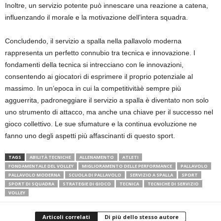
Inoltre, un servizio potente può innescare una reazione a catena,
influenzando il morale e la motivazione dell’intera squadra.
Concludendo, il servizio a spalla nella pallavolo moderna
rappresenta un perfetto connubio tra tecnica e innovazione. I
fondamenti della tecnica si intrecciano con le innovazioni,
consentendo ai giocatori di esprimere il proprio potenziale al
massimo. In un’epoca in cui la competitivitàè sempre più
agguerrita, padroneggiare il servizio a spalla è diventato non solo
uno strumento di attacco, ma anche una chiave per il successo nel
gioco collettivo. Le sue sfumature e la continua evoluzione ne
fanno uno degli aspetti più affascinanti di questo sport.
TAGS
ABILITÀ TECNICHE
ALLENAMENTO
ATLETI
FONDAMENTALE DEL VOLLEY
MIGLIORAMENTO DELLE PERFORMANCE
PALLAVOLO
PALLAVOLO MODERNA
SCUOLA DI PALLAVOLO
SERVIZIO A SPALLA
SPORT
SPORT DI SQUADRA
STRATEGIE DI GIOCO
TECNICA
TECNICHE DI SERVIZIO
VOLLEY
Articoli correlati
Di più dello stesso autore