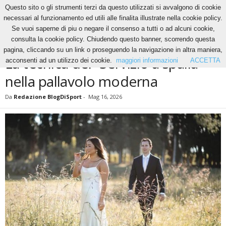
Questo sito o gli strumenti terzi da questo utilizzati si avvalgono di cookie
necessari al funzionamento ed utili alle finalita illustrate nella cookie policy.
Se vuoi saperne di piu o negare il consenso a tutti o ad alcuni cookie,
Home
News
La tecnica del “Servizio a spalla” nella pallavolo moderna
consulta la cookie policy. Chiudendo questo banner, scorrendo questa
NEWS
pagina, cliccando su un link o proseguendo la navigazione in altra maniera,
La tecnica del “Servizio a spalla”
acconsenti ad un utilizzo dei cookie.
maggiori informazioni
ACCETTA
nella pallavolo moderna
Da
Redazione BlogDiSport
-
Mag 16, 2026