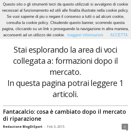
Questo sito o gli strumenti terzi da questo utilizzati si avvalgono di cookie
necessari al funzionamento ed utili alle finalita illustrate nella cookie policy.
Se vuoi saperne di piu o negare il consenso a tutti o ad alcuni cookie,
Home
Tags
Formazioni dopo il mercato
consulta la cookie policy. Chiudendo questo banner, scorrendo questa
formazioni dopo il mercato
pagina, cliccando su un link o proseguendo la navigazione in altra maniera,
acconsenti ad un utilizzo dei cookie.
maggiori informazioni
ACCETTA
Stai esplorando la area di voci
collegata a: formazioni dopo il
mercato.
In questa pagina potrai leggere 1
articoli.
Fantacalcio: cosa è cambiato dopo il mercato
di riparazione
Redazione BlogDiSport
-
Feb 3, 2015
0